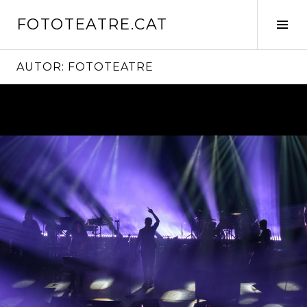
Vés
FOTOTEATRE.CAT
al
Tog
contingut
Sid
AUTOR:
FOTOTEATRE