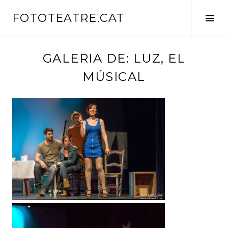
Vés
FOTOTEATRE.CAT
al
Tog
contingut
Sid
GALERIA DE: LUZ, EL
MÚSICAL